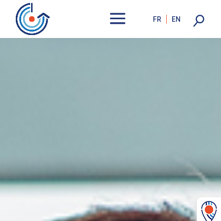
FR
EN