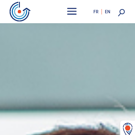
FR
EN