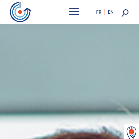
FR
EN