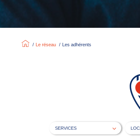
/
Le réseau
/
Les adhérents