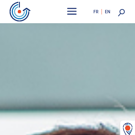
FR
EN