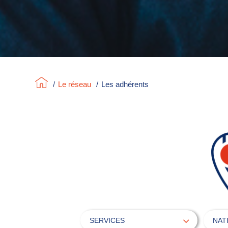
/
Le réseau
/
Les adhérents