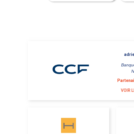
adri
Banqu
N
Partenai
VOIR L