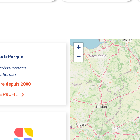
+
−
en laffargue
e/Assurances
ationale
re depuis 2000
E PROFIL