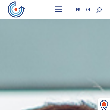
FR
EN