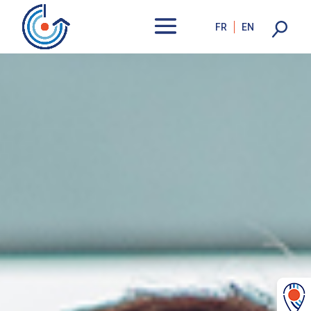
FR
EN