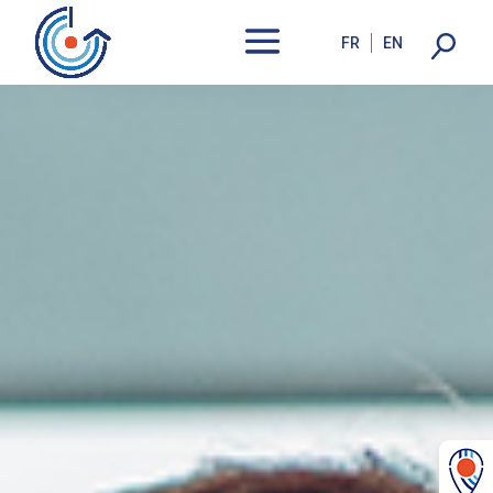
FR
EN