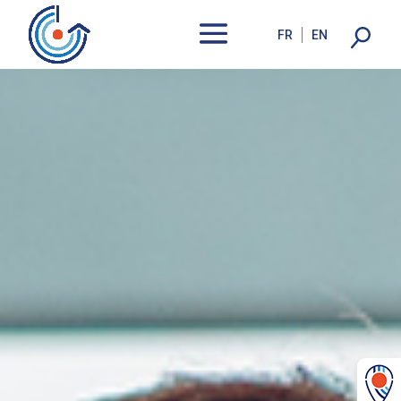
FR
EN