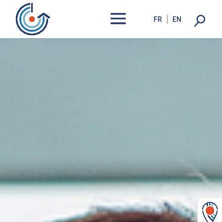
FR
EN