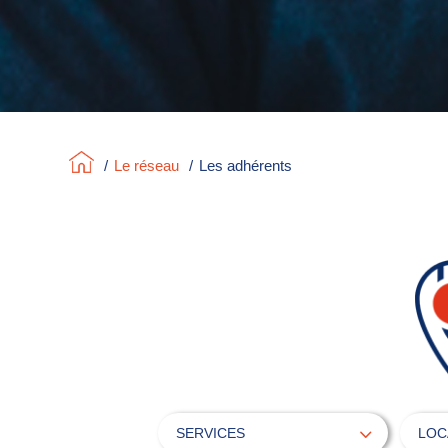
/
Le réseau
/
Les adhérents