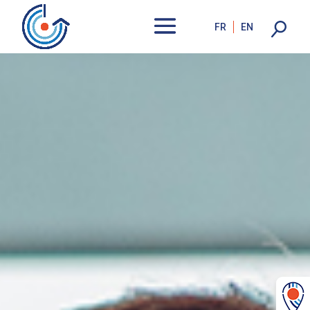
FR
EN