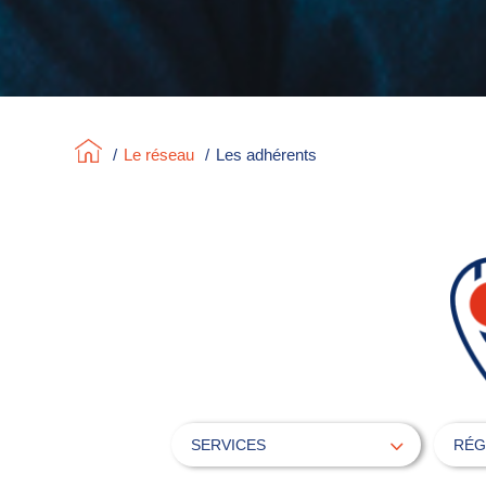
/
Le réseau
/
Les adhérents