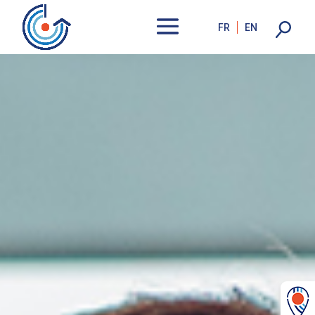
FR
EN