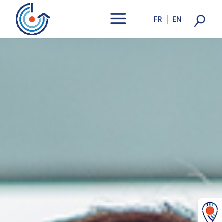
FR
EN