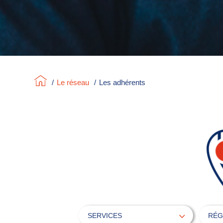
/
Le réseau
/
Les adhérents