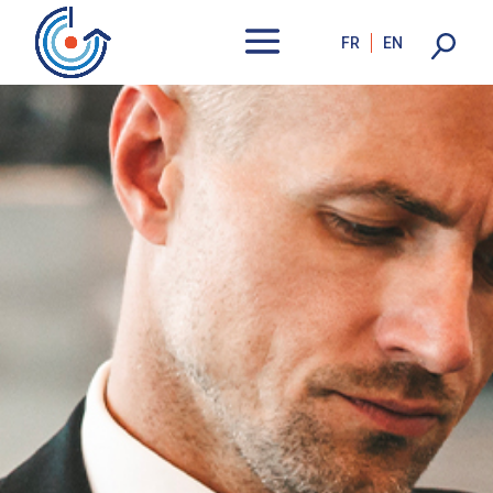
FR
EN