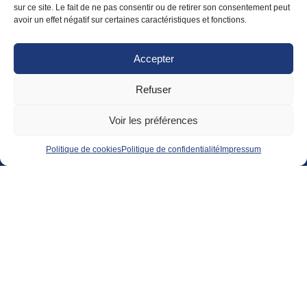
sur ce site. Le fait de ne pas consentir ou de retirer son consentement peut
avoir un effet négatif sur certaines caractéristiques et fonctions.
Accepter
J'ai lu et j'accepte la
Politique de confidentialité
du site
fnpr.com
Refuser
Voir les préférences
Politique de cookies
Politique de confidentialité
Impressum