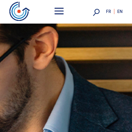
FR
EN