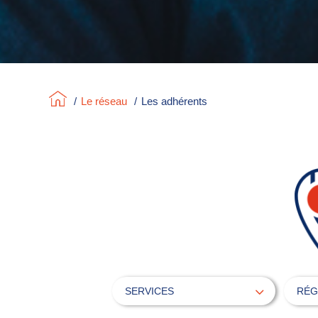
/
Le réseau
/
Les adhérents